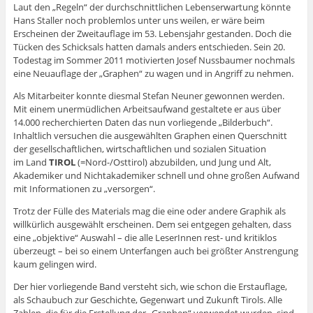
Laut den „Regeln“ der durchschnittlichen Lebenserwartung könnte
Hans Staller noch problemlos unter uns weilen, er wäre beim
Erscheinen der Zweitauflage im 53. Lebensjahr gestanden. Doch die
Tücken des Schicksals hatten damals anders entschieden. Sein 20.
Todestag im Sommer 2011 motivierten Josef Nussbaumer nochmals
eine Neuauflage der „Graphen“ zu wagen und in Angriff zu nehmen.
Als Mitarbeiter konnte diesmal Stefan Neuner gewonnen werden.
Mit einem unermüdlichen Arbeitsaufwand gestaltete er aus über
14.000 recherchierten Daten das nun vorliegende „Bilderbuch“.
Inhaltlich versuchen die ausgewählten Graphen einen Querschnitt
der gesellschaftlichen, wirtschaftlichen und sozialen Situation
im Land
TIROL
(=Nord-/Osttirol) abzubilden, und Jung und Alt,
Akademiker und Nichtakademiker schnell und ohne großen Aufwand
mit Informationen zu „versorgen“.
Trotz der Fülle des Materials mag die eine oder andere Graphik als
willkürlich ausgewählt erscheinen. Dem sei entgegen gehalten, dass
eine „objektive“ Auswahl – die alle LeserInnen rest- und kritiklos
überzeugt – bei so einem Unterfangen auch bei größter Anstrengung
kaum gelingen wird.
Der hier vorliegende Band versteht sich, wie schon die Erstauflage,
als Schaubuch zur Geschichte, Gegenwart und Zukunft Tirols. Alle