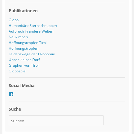
Publikationen
Globo
Humanitäre Sternschnuppen
Aufbruch in andere Welten
Neukirchen
Hoffnungstropfen Tirol
Hoffnungstropfen
Leidenswege der Ökonomie
Unser kleines Dorf
Graphen von Tirol
Globospiel
Social Media
P
r
o
Suche
f
i
l
v
o
n