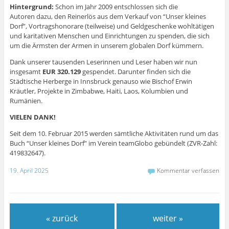
Hintergrund:
Schon im Jahr 2009 entschlossen sich die
Autoren dazu, den Reinerlös aus dem Verkauf von “Unser kleines
Dorf”, Vortragshonorare (teilweise) und Geldgeschenke wohltätigen
und karitativen Menschen und Einrichtungen zu spenden, die sich
um die Ärmsten der Armen in unserem globalen Dorf kümmern.
Dank unserer tausenden Leserinnen und Leser haben wir nun
insgesamt
EUR 320.129
gespendet. Darunter finden sich die
Städtische Herberge in Innsbruck genauso wie Bischof Erwin
Kräutler, Projekte in Zimbabwe, Haiti, Laos, Kolumbien und
Rumänien.
VIELEN DANK!
Seit dem 10. Februar 2015 werden sämtliche Aktivitäten rund um das
Buch “Unser kleines Dorf” im Verein teamGlobo gebündelt (ZVR-Zahl:
419832647).
19. April 2025
Kommentar verfassen
« zurück
weiter »