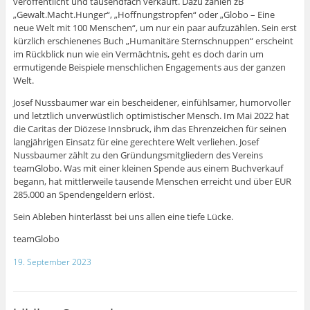
veröffentlicht und tausendfach verkauft. Dazu zählen zB
„Gewalt.Macht.Hunger“, „Hoffnungstropfen“ oder „Globo – Eine
neue Welt mit 100 Menschen“, um nur ein paar aufzuzählen. Sein erst
kürzlich erschienenes Buch „Humanitäre Sternschnuppen“ erscheint
im Rückblick nun wie ein Vermächtnis, geht es doch darin um
ermutigende Beispiele menschlichen Engagements aus der ganzen
Welt.
Josef Nussbaumer war ein bescheidener, einfühlsamer, humorvoller
und letztlich unverwüstlich optimistischer Mensch. Im Mai 2022 hat
die Caritas der Diözese Innsbruck, ihm das Ehrenzeichen für seinen
langjährigen Einsatz für eine gerechtere Welt verliehen. Josef
Nussbaumer zählt zu den Gründungsmitgliedern des Vereins
teamGlobo. Was mit einer kleinen Spende aus einem Buchverkauf
begann, hat mittlerweile tausende Menschen erreicht und über EUR
285.000 an Spendengeldern erlöst.
Sein Ableben hinterlässt bei uns allen eine tiefe Lücke.
teamGlobo
19. September 2023