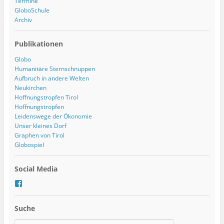
Termine
GloboSchule
Archiv
Publikationen
Globo
Humanitäre Sternschnuppen
Aufbruch in andere Welten
Neukirchen
Hoffnungstropfen Tirol
Hoffnungstropfen
Leidenswege der Ökonomie
Unser kleines Dorf
Graphen von Tirol
Globospiel
Social Media
P
r
o
Suche
f
i
l