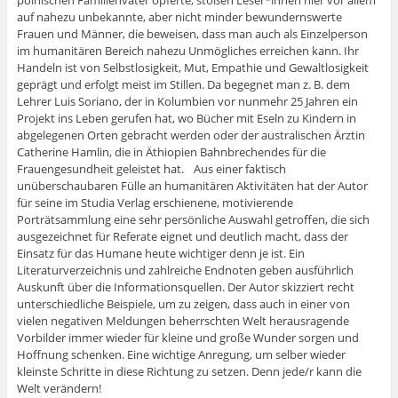
polnischen Familienvater opferte, stoßen Leser*innen hier vor allem
auf nahezu unbekannte, aber nicht minder bewundernswerte
Frauen und Männer, die beweisen, dass man auch als Einzelperson
im humanitären Bereich nahezu Unmögliches erreichen kann. Ihr
Handeln ist von Selbstlosigkeit, Mut, Empathie und Gewaltlosigkeit
geprägt und erfolgt meist im Stillen. Da begegnet man z. B. dem
Lehrer Luis Soriano, der in Kolumbien vor nunmehr 25 Jahren ein
Projekt ins Leben gerufen hat, wo Bücher mit Eseln zu Kindern in
abgelegenen Orten gebracht werden oder der australischen Ärztin
Catherine Hamlin, die in Äthiopien Bahnbrechendes für die
Frauengesundheit geleistet hat. Aus einer faktisch
unüberschaubaren Fülle an humanitären Aktivitäten hat der Autor
für seine im Studia Verlag erschienene, motivierende
Porträtsammlung eine sehr persönliche Auswahl getroffen, die sich
ausgezeichnet für Referate eignet und deutlich macht, dass der
Einsatz für das Humane heute wichtiger denn je ist. Ein
Literaturverzeichnis und zahlreiche Endnoten geben ausführlich
Auskunft über die Informationsquellen. Der Autor skizziert recht
unterschiedliche Beispiele, um zu zeigen, dass auch in einer von
vielen negativen Meldungen beherrschten Welt herausragende
Vorbilder immer wieder für kleine und große Wunder sorgen und
Hoffnung schenken. Eine wichtige Anregung, um selber wieder
kleinste Schritte in diese Richtung zu setzen. Denn jede/r kann die
Welt verändern!