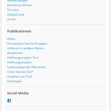
Medienspiegel
Karitatives Wirken
Termine
GloboSchule
Archiv
Publikationen
Globo
Humanitäre Sternschnuppen
Aufbruch in andere Welten
Neukirchen
Hoffnungstropfen Tirol
Hoffnungstropfen
Leidenswege der Ökonomie
Unser kleines Dorf
Graphen von Tirol
Globospiel
Social Media
P
r
o