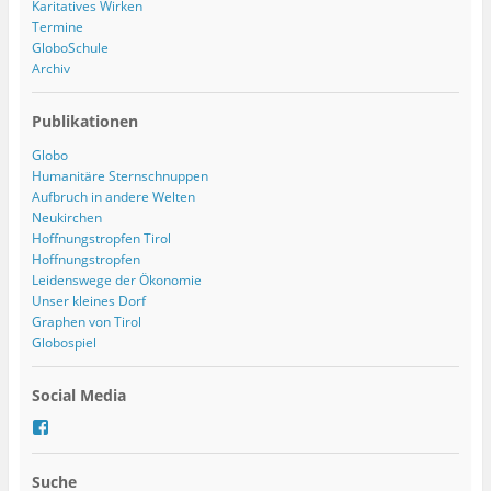
Karitatives Wirken
Termine
GloboSchule
Archiv
Publikationen
Globo
Humanitäre Sternschnuppen
Aufbruch in andere Welten
Neukirchen
Hoffnungstropfen Tirol
Hoffnungstropfen
Leidenswege der Ökonomie
Unser kleines Dorf
Graphen von Tirol
Globospiel
Social Media
P
r
o
Suche
f