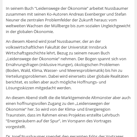
In seinem Buch “Leidenswege der Ökonomie” arbeitet Nussbaumer
zusammen mit seinen Ko-Autoren Andreas Exenberger und Stefan
Neuner die zentralen Problemfelder der Zukunft heraus: vom
weltweiten Wachsen der Müllberge bis zum sozialen Ungleichgewicht
in der globalen Ökonomie.
An diesem Abend wird Josef Nussbaumer, der an der
volkswirtschaftlichen Fakultät der Universität Innsbruck
Wirtschaftsgeschichte lehrt, Bezug zu seinem neuen Buch
„Leidenswege der Ökonomie“ nehmen. Der Bogen spannt sich von
Ernährungsfragen (inklusive Hunger), ökologischen Problemen
(Boden, Wald, Klima, Wasser- und Meeresproblematik) bis hin zu
Verteilungsproblemen. Dabei wird einerseits über globale Realitäten
berichtet, es sollen aber auch mögliche Hoffnungs- und
Lösungsskizzen mitgedacht werden.
An diesem Abend stellt die die Marktgemeinde Altmünster aber auch
einen hoffnungsvollen Zugang zu den „Leidenswegen der
Ökonomie“ her. So wird von der Klima- und Energieregion
Traunstein, dass im Rahmen eines Projektes erstellte Lehrbuch
“Energieräubern auf der Spur”, im Vorspann des Vortrages
vorgestellt.
Dr. Josef Nussbaumer spendet den gesamten Erlös des Vortrages