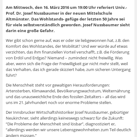
Am Mittwoch, den 16. März 2016 um 19:00 Uhr referiert Univ.-
Prof. Dr. Josef Nussbaumer in der neuen Mittelschule
Altmünster. Das Wohlstands- gefüge der letzten 50 Jahre sei
für viele selbstverständlich geworden. Josef Nussbaumer sieht
darin eine große Gefahr.
Wer gibt schon gerne auf, was er oder sie liebgewonnen hat, z.B. den
Komfort des Wohlstandes, der Mobilität? Und wer würde auf etwas
verzichten, das ihm finanziellen Vorteil verschafft, z.B. die Förderung
von Erdöl und Erdgas? Niemand – zumindest nicht freiwillig. Was
aber, wenn sich die Frage der Freiwilligkeit gar nicht mehr stellt, weil
das Verhalten, das ich gerade skizziert habe, zum sicheren Untergang
führt?
Die Menschheit steht vor gewaltigen Herausforderungen:
Artensterben, Klimawandel, Bevölkerungswachstum, Welternährung
und das unausweichliche Ende des fossilen Zeitalters – all das wird
uns im 21. Jahrhundert noch vor enorme Probleme stellen.
Der Innsbrucker Wirtschaftshistoriker Josef Nussbaumer, gebürtiger
Neukirchner, sieht allerdings keineswegs schwarz für die Zukunft:
“Die Probleme der Menschheit sind lösbar”, diagnostiziert er,
“allerdings werden wir unsere Lebensgewohnheiten zum Teil deutlich
ändern müssen.”