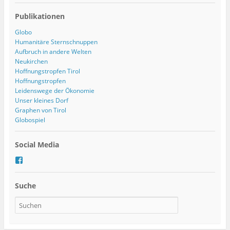
Publikationen
Globo
Humanitäre Sternschnuppen
Aufbruch in andere Welten
Neukirchen
Hoffnungstropfen Tirol
Hoffnungstropfen
Leidenswege der Ökonomie
Unser kleines Dorf
Graphen von Tirol
Globospiel
Social Media
P
r
o
Suche
f
i
l
v
o
n