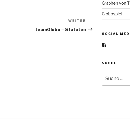
Graphen von Ti
Globospiel
WEITER
Nächster
Beitrag
g
teamGlobo – Statuten
SOCIAL MED
Profil
von
teamGlobo-
1185385915
SUCHE
auf
Facebook
anzeigen
Suche
nach: