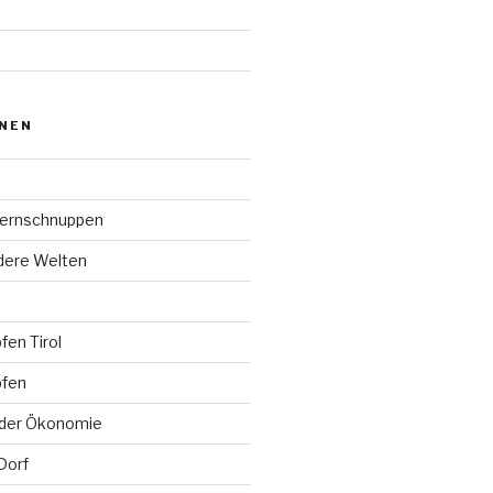
ONEN
ternschnuppen
ndere Welten
en Tirol
pfen
der Ökonomie
Dorf