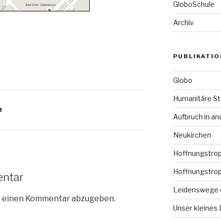
GloboSchule
Archiv
PUBLIKATI
Globo
Humanitäre S
M
Aufbruch in a
Neukirchen
Hoffnungstropf
Hoffnungstro
entar
Leidenswege 
m einen Kommentar abzugeben.
Unser kleines 