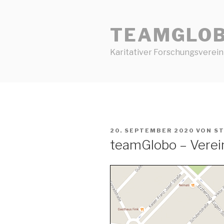
Zum
Inhalt
TEAMGLO
springen
Karitativer Forschungsverein
VERÖFFENTLICHT
20. SEPTEMBER 2020
VON
S
AM
teamGlobo – Verei