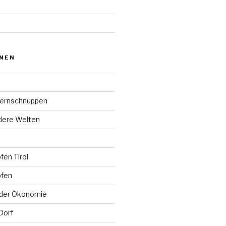
ONEN
ternschnuppen
ndere Welten
en Tirol
pfen
der Ökonomie
Dorf