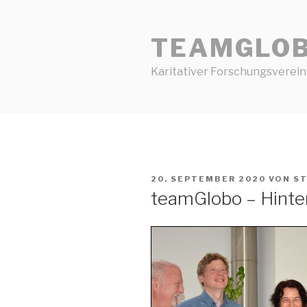
Zum
Inhalt
TEAMGLO
springen
Karitativer Forschungsverein
VERÖFFENTLICHT
20. SEPTEMBER 2020
VON
S
AM
teamGlobo – Hinte