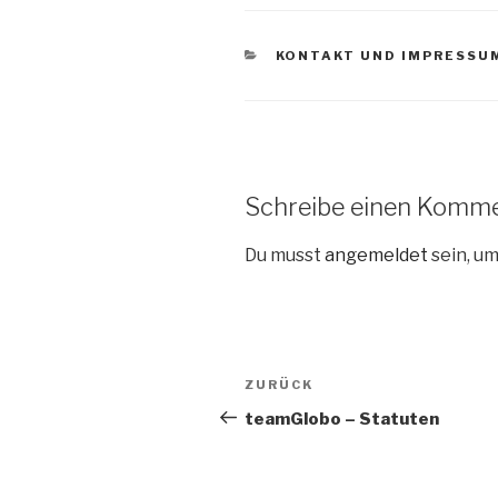
KATEGORIEN
KONTAKT UND IMPRESSU
Schreibe einen Komm
Du musst
angemeldet
sein, u
Beitrags-
ZURÜCK
Vorheriger
Navigation
Beitrag
teamGlobo – Statuten