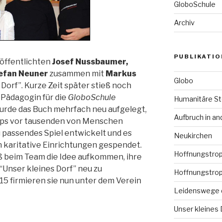
GloboSchule
Archiv
PUBLIKATI
röffentlichten
Josef Nussbaumer,
efan Neuner
zusammen mit
Markus
Globo
Dorf”. Kurze Zeit später stieß noch
s Pädagogin für die
GloboSchule
Humanitäre S
wurde das Buch mehrfach neu aufgelegt,
Aufbruch in a
ps vor tausenden von Menschen
 passendes Spiel entwickelt und es
Neukirchen
 karitative Einrichtungen gespendet.
Hoffnungstropf
eß beim Team die Idee aufkommen, ihre
“Unser kleines Dorf” neu zu
Hoffnungstro
015 firmieren sie nun unter dem Verein
Leidenswege 
Unser kleines 