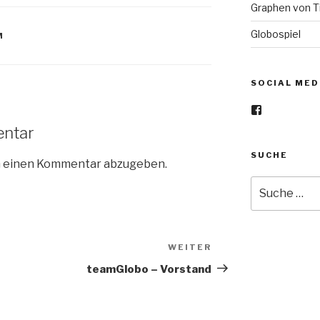
Graphen von Ti
Globospiel
M
SOCIAL MED
Profil
von
entar
teamGlobo-
1185385915
SUCHE
auf
m einen Kommentar abzugeben.
Facebook
anzeigen
Suche
nach:
WEITER
Nächster
Beitrag
teamGlobo – Vorstand