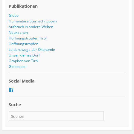
Publikationen
Globo
Humanitäre Sternschnuppen
Aufbruch in andere Welten
Neukirchen
Hoffnungstropfen Tirol
Hoffnungstropfen
Leidenswege der Ökonomie
Unser kleines Dorf
Graphen von Tirol
Globospiel
Social Media
P
r
o
Suche
f
i
l
v
o
n
t