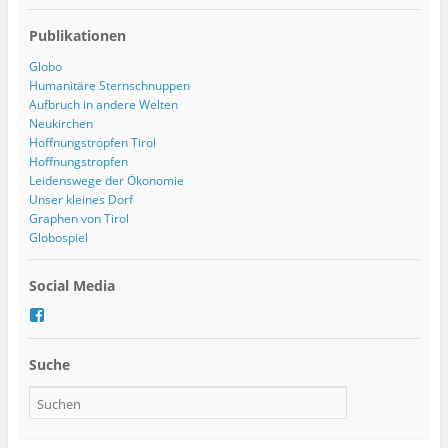
Publikationen
Globo
Humanitäre Sternschnuppen
Aufbruch in andere Welten
Neukirchen
Hoffnungstropfen Tirol
Hoffnungstropfen
Leidenswege der Ökonomie
Unser kleines Dorf
Graphen von Tirol
Globospiel
Social Media
P
r
o
Suche
f
i
l
v
o
n