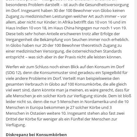
besonderes Problem darstellt – ist auch die Gesundheitsversorgung
im Dorf. Insgesamt haben 30 der 100 Bewohner von Globo keinen
Zugang zu medizinischen Leistungen welcher Art auch immer – vor
allem, aber nicht nur Kinder: In Afrika betrifft das 10 von 16 und im
Haus Indien 10 von 18, im Haus China hingegen nur noch 1 von 19.
Diese teils sehr hohen Anteile erschweren trotz aller Erfolge der
Vergangenheit die Bekämpfung von Seuchen immer noch erheblich.
In Globo haben nur 20 der 100 Bewohner theoretisch Zugang zu
einer medizinischen Versorgung, die österreichischen Standards
entspricht – was sich aber in der Praxis nicht alle leisten können.
Werfen wir zum Schluss noch einen Blick auf den Konsum im Dorf
(SDG 12), denn die Konsummuster sind geradezu ein Spiegelbild für
viele andere Probleme im Dorf. Verteilt man beispielsweise den
gesamten Verbrauch in Globo auf 100 Konsumkörbe, die alle gleich
viel wert sind, dann könnte man ja meinen, es wäre gerecht, dass für
alle Menschen je ein solcher Korb zur Verfügung stünde. Dem ist bloß
leider nicht so, denn die nur 5 Menschen in Nordamerika und die 10
Menschen in Europa bekommen je 27 solcher Körbe und 3
Menschen in Ostasien weitere 10. Insgesamt stehen also fast zwei
Drittel der Körbe für weniger als ein Fünftel der Menschen zur
Verfügung.
Diskrepanz bei Konsumkörben