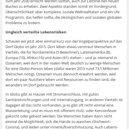
zum Jahr 2030 erreicht werden sollten, auch zur Leitlinie des neuen
Buches zu erheben. Zwei Aspekte standen somit im Vordergrund:
Übersichtlichkeit über komplexe, soziale Weltrealitäten und ein UN-
Programm, das helfen sollte, die ökologischen und sozialen globalen
Probleme zu lindern.
Ungleich verteilte Lebensrisiken
Schauen wir jetzt aber einmal kurz von der Vogelperspektive auf das
Dorf Globo im Jahr 2015. Dort leben etwas verstreut Menschen in
Vierteln, die für Nordamerika (5 Bewohner), Lateinamerika (8),
Europa (10), Afrika (16) und Asien (61) stehen – und ja: niemand in
Ozeanien, weil dort in der realen Welt deutlich zu wenige Menschen
für eine Globo-Person leben (dafür waren 2015 rund 73,5 Millionen
Menschen nötig). Ozeanien muss dennoch erwähnt werden, weil
dort ein paar Nutztiere leben und Ressourcen zu finden sind, die
woanders im Dorf gebraucht werden.
In Globo gibt es Häuser mit Stromanschluss, mit guten
Sanitäreinrichtungen und mit Internetzugang. In anderen Vierteln ist
dagegen all das nicht vorhanden, ja es gibt oft nicht einmal eine
Wasserleitung, und es muss mit offenem Holz- oder Kerosinfeuer
gekocht oder geheizt werden. Die Menschen haben dann nicht
einmal die Möglichkeit, sich die Hände zu waschen (Stichwort:
Corona), und leiden unter Innenluftverschmutzung. Auch Lebens-