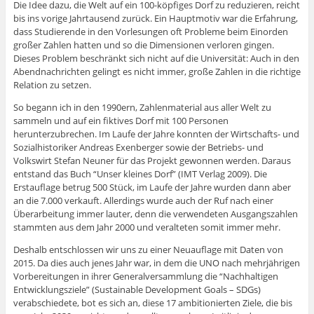
Die Idee dazu, die Welt auf ein 100-köpfiges Dorf zu reduzieren, reicht
bis ins vorige Jahrtausend zurück. Ein Hauptmotiv war die Erfahrung,
dass Studierende in den Vorlesungen oft Probleme beim Einorden
großer Zahlen hatten und so die Dimensionen verloren gingen.
Dieses Problem beschränkt sich nicht auf die Universität: Auch in den
Abendnachrichten gelingt es nicht immer, große Zahlen in die richtige
Relation zu setzen.
So begann ich in den 1990ern, Zahlenmaterial aus aller Welt zu
sammeln und auf ein fiktives Dorf mit 100 Personen
herunterzubrechen. Im Laufe der Jahre konnten der Wirtschafts- und
Sozialhistoriker Andreas Exenberger sowie der Betriebs- und
Volkswirt Stefan Neuner für das Projekt gewonnen werden. Daraus
entstand das Buch “Unser kleines Dorf” (IMT Verlag 2009). Die
Erstauflage betrug 500 Stück, im Laufe der Jahre wurden dann aber
an die 7.000 verkauft. Allerdings wurde auch der Ruf nach einer
Überarbeitung immer lauter, denn die verwendeten Ausgangszahlen
stammten aus dem Jahr 2000 und veralteten somit immer mehr.
Deshalb entschlossen wir uns zu einer Neuauflage mit Daten von
2015. Da dies auch jenes Jahr war, in dem die UNO nach mehrjährigen
Vorbereitungen in ihrer Generalversammlung die “Nachhaltigen
Entwicklungsziele” (Sustainable Development Goals – SDGs)
verabschiedete, bot es sich an, diese 17 ambitionierten Ziele, die bis