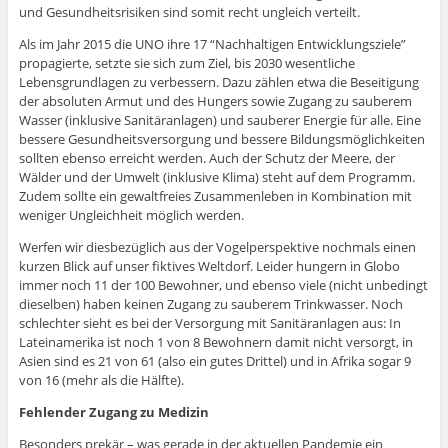
und Gesundheitsrisiken sind somit recht ungleich verteilt.
Als im Jahr 2015 die UNO ihre 17 “Nachhaltigen Entwicklungsziele”
propagierte, setzte sie sich zum Ziel, bis 2030 wesentliche
Lebensgrundlagen zu verbessern. Dazu zählen etwa die Beseitigung
der absoluten Armut und des Hungers sowie Zugang zu sauberem
Wasser (inklusive Sanitäranlagen) und sauberer Energie für alle. Eine
bessere Gesundheitsversorgung und bessere Bildungsmöglichkeiten
sollten ebenso erreicht werden. Auch der Schutz der Meere, der
Wälder und der Umwelt (inklusive Klima) steht auf dem Programm.
Zudem sollte ein gewaltfreies Zusammenleben in Kombination mit
weniger Ungleichheit möglich werden.
Werfen wir diesbezüglich aus der Vogelperspektive nochmals einen
kurzen Blick auf unser fiktives Weltdorf. Leider hungern in Globo
immer noch 11 der 100 Bewohner, und ebenso viele (nicht unbedingt
dieselben) haben keinen Zugang zu sauberem Trinkwasser. Noch
schlechter sieht es bei der Versorgung mit Sanitäranlagen aus: In
Lateinamerika ist noch 1 von 8 Bewohnern damit nicht versorgt, in
Asien sind es 21 von 61 (also ein gutes Drittel) und in Afrika sogar 9
von 16 (mehr als die Hälfte).
Fehlender Zugang zu Medizin
Besonders prekär – was gerade in der aktuellen Pandemie ein