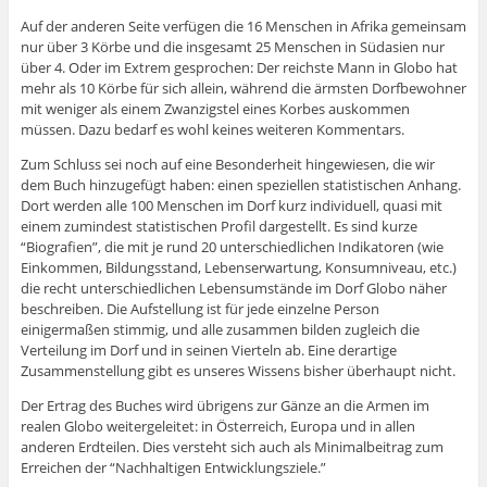
Auf der anderen Seite verfügen die 16 Menschen in Afrika gemeinsam
nur über 3 Körbe und die insgesamt 25 Menschen in Südasien nur
über 4. Oder im Extrem gesprochen: Der reichste Mann in Globo hat
mehr als 10 Körbe für sich allein, während die ärmsten Dorfbewohner
mit weniger als einem Zwanzigstel eines Korbes auskommen
müssen. Dazu bedarf es wohl keines weiteren Kommentars.
Zum Schluss sei noch auf eine Besonderheit hingewiesen, die wir
dem Buch hinzugefügt haben: einen speziellen statistischen Anhang.
Dort werden alle 100 Menschen im Dorf kurz individuell, quasi mit
einem zumindest statistischen Profil dargestellt. Es sind kurze
“Biografien”, die mit je rund 20 unterschiedlichen Indikatoren (wie
Einkommen, Bildungsstand, Lebenserwartung, Konsumniveau, etc.)
die recht unterschiedlichen Lebensumstände im Dorf Globo näher
beschreiben. Die Aufstellung ist für jede einzelne Person
einigermaßen stimmig, und alle zusammen bilden zugleich die
Verteilung im Dorf und in seinen Vierteln ab. Eine derartige
Zusammenstellung gibt es unseres Wissens bisher überhaupt nicht.
Der Ertrag des Buches wird übrigens zur Gänze an die Armen im
realen Globo weitergeleitet: in Österreich, Europa und in allen
anderen Erdteilen. Dies versteht sich auch als Minimalbeitrag zum
Erreichen der “Nachhaltigen Entwicklungsziele.”