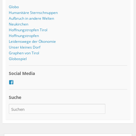
Globo
Humanitäre Sternschnuppen
Aufbruch in andere Welten
Neukirchen
Hoffnungstropfen Tirol
Hoffnungstropfen
Leidenswege der Ökonomie
Unser kleines Dorf
Graphen von Tirol
Globospiel
Social Media
P
r
o
Suche
f
i
l
v
o
n
t
e
a