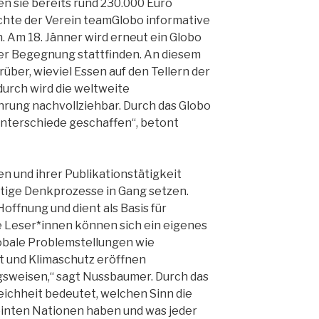
n sie bereits rund 230.000 Euro
chte der Verein teamGlobo informative
 Am 18. Jänner wird erneut ein Globo
er Begegnung stattfinden. An diesem
über, wieviel Essen auf den Tellern der
durch wird die weltweite
hrung nachvollziehbar. Durch das Globo
Unterschiede geschaffen“, betont
n und ihrer Publikationstätigkeit
tige Denkprozesse in Gang setzen.
Hoffnung und dient als Basis für
 Leser*innen können sich ein eigenes
lobale Problemstellungen wie
 und Klimaschutz eröffnen
sweisen,“ sagt Nussbaumer. Durch das
leichheit bedeutet, welchen Sinn die
einten Nationen haben und was jeder