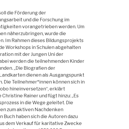
oll die Förderung der
ungsarbeit und die Forschung im
htigkeiten vorangetrieben werden. Um
en näherzubringen, wurde die
n. Im Rahmen dieses Bildungsprojekts
nde Workshops in Schulen abgehalten
ration mit der Jungen Uni der
 Dabei werden die teilnehmenden Kinder
nden. „Die Biografien der
Landkarten dienen als Ausgangspunkt
on. Die Teilnehmer*innen können sich in
obo hineinversetzen“, erklärt
Christine Rainer und fügt hinzu: „Es
prozess in die Wege geleitet. Die
rden zum aktiven Nachdenken
en Buch haben sich die Autoren dazu
aus dem Verkauf für karitative Zwecke