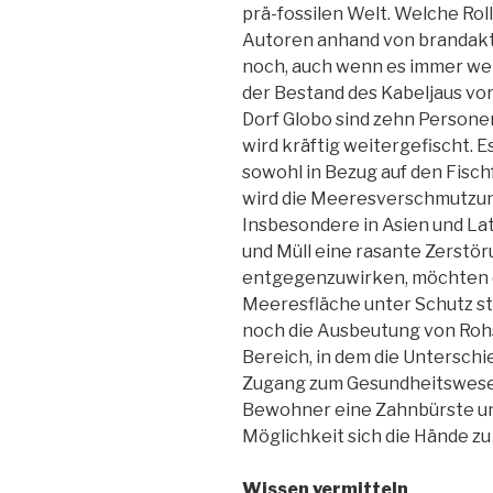
prä-fossilen Welt. Welche Roll
Autoren anhand von brandaktu
noch, auch wenn es immer we
der Bestand des Kabeljaus vo
Dorf Globo sind zehn Persone
wird kräftig weitergefischt.
sowohl in Bezug auf den Fisc
wird die Meeresverschmutzun
Insbesondere in Asien und L
und Müll eine rasante Zerstö
entgegenzuwirken, möchten 
Meeresfläche unter Schutz st
noch die Ausbeutung von Rohs
Bereich, in dem die Unterschi
Zugang zum Gesundheitswesen.
Bewohner eine Zahnbürste un
Möglichkeit sich die Hände z
Wissen vermitteln