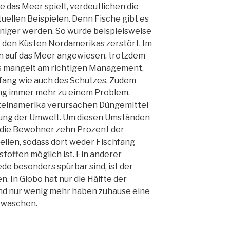
e das Meer spielt, verdeutlichen die
ellen Beispielen. Denn Fische gibt es
niger werden. So wurde beispielsweise
r den Küsten Nordamerikas zerstört. Im
n auf das Meer angewiesen, trotzdem
 Es mangelt am richtigen Management,
hfang wie auch des Schutzes. Zudem
g immer mehr zu einem Problem.
ateinamerika verursachen Düngemittel
rung der Umwelt. Um diesen Umständen
die Bewohner zehn Prozent der
ellen, sodass dort weder Fischfang
toffen möglich ist. Ein anderer
ede besonders spürbar sind, ist der
 In Globo hat nur die Hälfte der
d nur wenig mehr haben zuhause eine
u waschen.