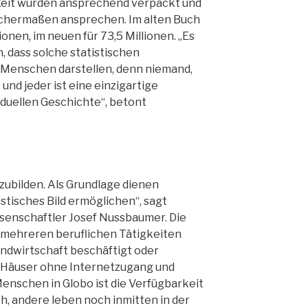
eit wurden ansprechend verpackt und
eichermaßen ansprechen. Im alten Buch
ionen, im neuen für 73,5 Millionen. „Es
, dass solche statistischen
 Menschen darstellen, denn niemand,
 und jeder ist eine einzigartige
viduellen Geschichte“, betont
bzubilden. Als Grundlage dienen
istisches Bild ermöglichen“, sagt
senschaftler Josef Nussbaumer. Die
mehreren beruflichen Tätigkeiten
Landwirtschaft beschäftigt oder
bt Häuser ohne Internetzugang und
enschen in Globo ist die Verfügbarkeit
h, andere leben noch inmitten in der