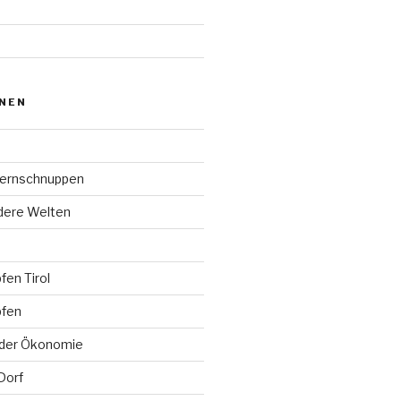
ONEN
ternschnuppen
ndere Welten
en Tirol
pfen
der Ökonomie
Dorf