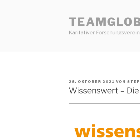
Zum
Inhalt
TEAMGLO
springen
Karitativer Forschungsverein
VERÖFFENTLICHT
28. OKTOBER 2021
VON
STE
AM
Wissenswert – Die