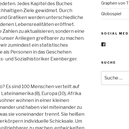
Graphen von Ti
edeten. Jedes Kapitel des Buches
hhaltigen Ziele gewidmet. Durch
Globospiel
und Grafiken werden unterschiedliche
edenen Lebensrealitäten eröffnet.
ie Zahlen zu aktualisieren, sondern eine
SOCIAL MED
d unser Anliegen greifbarer zu machen.
Profil
ir zumindest ein statistisches
von
ie als Personen in das Geschehen
teamGlobo-
1185385915
ts- und Sozialhistoriker Exenberger.
SUCHE
auf
Facebook
anzeigen
Suche
nach:
o? Es sind 100 Menschen verteilt auf
Lateinamerika (8), Europa (10), Afrika
bewohner wohnen in einer kleinen
nander und haben viel miteinander zu
 was sie voneinander trennt. Sie heißen
erkörpern individuelle Schicksale. Um
ollziehbarer zu machen, entwickelten