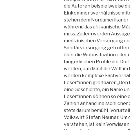
die Autoren beispielsweise di
Einkommensverhältnisse mite
stehen dem Nordamerikaner A
während das afrikanische M
muss. Zudem werden Aussagen
medizinischen Versorgung un
Sanitärversorgung getroffe
über die Wohnsituation oder 
biografischen Profile der D
werden, um damit die Welt im 
werden komplexe Sachverhal
Leser*innen greifbarer. „Den
eine Geschichte, ein Name und 
Leser*innen können so eine 
Zahlen anhand menschlicher S
stets darum bemüht, Vorurtei
Volkswirt Stefan Neuner. Um 
verstehen, ist kein Vorwissen 