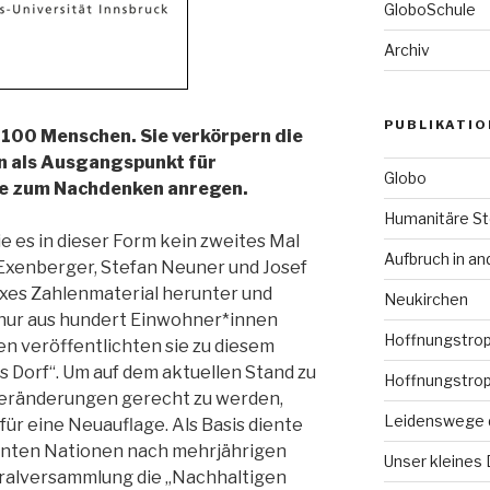
GloboSchule
Archiv
PUBLIKATI
 100 Menschen. Sie verkörpern die
n als Ausgangspunkt für
Globo
ie zum Nachdenken anregen.
Humanitäre S
die es in dieser Form kein zweites Mal
Aufbruch in a
 Exenberger, Stefan Neuner und Josef
es Zahlenmaterial herunter und
Neukirchen
ie nur aus hundert Einwohner*innen
Hoffnungstropf
n veröffentlichten sie zu diesem
s Dorf“. Um auf dem aktuellen Stand zu
Hoffnungstro
Veränderungen gerecht zu werden,
Leidenswege 
für eine Neuauflage. Als Basis diente
reinten Nationen nach mehrjährigen
Unser kleines 
eralversammlung die „Nachhaltigen