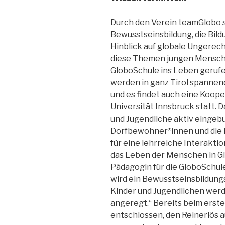
Durch den Verein teamGlobo s
Bewusstseinsbildung, die Bild
Hinblick auf globale Ungerec
diese Themen jungen Mensch
GloboSchule ins Leben gerufe
werden in ganz Tirol spanne
und es findet auch eine Koope
Universität Innsbruck statt.
und Jugendliche aktiv eingebu
Dorfbewohner*innen und die 
für eine lehrreiche Interakti
das Leben der Menschen in Gl
Pädagogin für die GloboSchule 
wird ein Bewusstseinsbildungs
Kinder und Jugendlichen we
angeregt.“ Bereits beim erst
entschlossen, den Reinerlös 