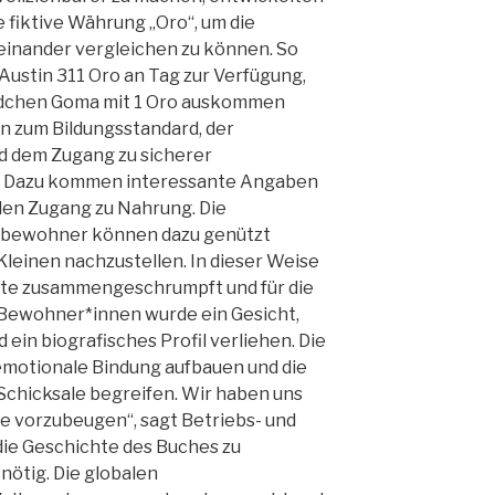
e fiktive Währung „Oro“, um die
inander vergleichen zu können. So
ustin 311 Oro an Tag zur Verfügung,
ädchen Goma mit 1 Oro auskommen
 zum Bildungsstandard, der
d dem Zugang zu sicherer
n. Dazu kommen interessante Angaben
den Zugang zu Nahrung. Die
orfbewohner können dazu genützt
Kleinen nachzustellen. In dieser Weise
te zusammengeschrumpft und für die
 Bewohner*innen wurde ein Gesicht,
ein biografisches Profil verliehen. Die
emotionale Bindung aufbauen und die
chicksale begreifen. Wir haben uns
le vorzubeugen“, sagt Betriebs- und
die Geschichte des Buches zu
nötig. Die globalen