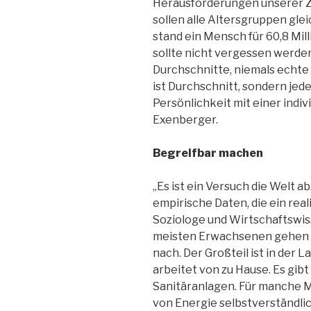
Herausforderungen unserer Z
sollen alle Altersgruppen gl
stand ein Mensch für 60,8 Mill
sollte nicht vergessen werden
Durchschnitte, niemals echte
ist Durchschnitt, sondern jede
Persönlichkeit mit einer indi
Exenberger.
Begreifbar machen
„Es ist ein Versuch die Welt a
empirische Daten, die ein real
Soziologe und Wirtschaftswis
meisten Erwachsenen gehen 
nach. Der Großteil ist in der 
arbeitet von zu Hause. Es gi
Sanitäranlagen. Für manche M
von Energie selbstverständlic