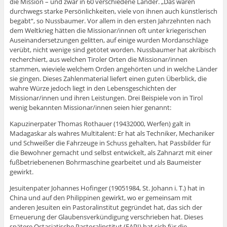
die Mission – und zwar in 60 verschiedene Länder. „Das waren
durchwegs starke Persönlichkeiten, viele von ihnen auch künstlerisch
begabt“, so Nussbaumer. Vor allem in den ersten Jahrzehnten nach
dem Weltkrieg hätten die Missionar/innen oft unter kriegerischen
Auseinandersetzungen gelitten, auf einige wurden Mordanschläge
verübt, nicht wenige sind getötet worden. Nussbaumer hat akribisch
recherchiert, aus welchen Tiroler Orten die Missionar/innen
stammen, wieviele welchem Orden angehörten und in welche Länder
sie gingen. Dieses Zahlenmaterial liefert einen guten Überblick, die
wahre Würze jedoch liegt in den Lebensgeschichten der
Missionar/innen und ihren Leistungen. Drei Beispiele von in Tirol
wenig bekannten Missionar/innen seien hier genannt:
Kapuzinerpater Thomas Rothauer (19432000, Werfen) galt in
Madagaskar als wahres Multitalent: Er hat als Techniker, Mechaniker
und Schweißer die Fahrzeuge in Schuss gehalten, hat Passbilder für
die Bewohner gemacht und selbst entwickelt, als Zahnarzt mit einer
fußbetriebenenen Bohrmaschine gearbeitet und als Baumeister
gewirkt.
Jesuitenpater Johannes Hofinger (19051984, St. Johann i. T.) hat in
China und auf den Philippinen gewirkt, wo er gemeinsam mit
anderen Jesuiten ein Pastoralinstitut gegründet hat, das sich der
Erneuerung der Glaubensverkündigung verschrieben hat. Dieses
spätere Ostasiatische Pastoralinstitut (EAPI) hat sich für die