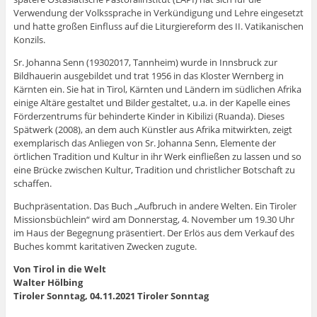
Verwendung der Volkssprache in Verkündigung und Lehre eingesetzt
und hatte großen Einfluss auf die Liturgiereform des II. Vatikanischen
Konzils.
Sr. Johanna Senn (19302017, Tannheim) wurde in Innsbruck zur
Bildhauerin ausgebildet und trat 1956 in das Kloster Wernberg in
Kärnten ein. Sie hat in Tirol, Kärnten und Ländern im südlichen Afrika
einige Altäre gestaltet und Bilder gestaltet, u.a. in der Kapelle eines
Förderzentrums für behinderte Kinder in Kibilizi (Ruanda). Dieses
Spätwerk (2008), an dem auch Künstler aus Afrika mitwirkten, zeigt
exemplarisch das Anliegen von Sr. Johanna Senn, Elemente der
örtlichen Tradition und Kultur in ihr Werk einfließen zu lassen und so
eine Brücke zwischen Kultur, Tradition und christlicher Botschaft zu
schaffen.
Buchpräsentation. Das Buch „Aufbruch in andere Welten. Ein Tiroler
Missionsbüchlein“ wird am Donnerstag, 4. November um 19.30 Uhr
im Haus der Begegnung präsentiert. Der Erlös aus dem Verkauf des
Buches kommt karitativen Zwecken zugute.
Von Tirol in die Welt
Walter Hölbing
Tiroler Sonntag, 04.11.2021 Tiroler Sonntag