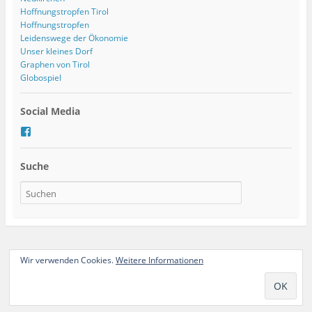
Hoffnungstropfen Tirol
Hoffnungstropfen
Leidenswege der Ökonomie
Unser kleines Dorf
Graphen von Tirol
Globospiel
Social Media
P
r
o
Suche
f
i
l
v
o
n
t
e
a
Ganze Seite ansehen
Wir verwenden Cookies.
Weitere Informationen
m
G
Proudly powered by WordPress
l
o
b