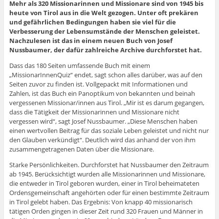
Mehr als 320 Missionarinnen und Missionare sind von 1945 bis
heute von Tirol aus in die Welt gezogen. Unter oft prekären
und gefährlichen Bedingungen haben sie viel für die
Verbesserung der Lebensumstände der Menschen geleistet.
Nachzulesen ist das in einem neuen Buch von Josef
Nussbaumer, der dafür zahlreiche Archive durchforstet hat.
Dass das 180 Seiten umfassende Buch mit einem
„MissionarInnenQuiz“ endet, sagt schon alles darüber, was auf den
Seiten zuvor zu finden ist. Vollgepackt mit Informationen und
Zahlen, ist das Buch ein Panoptikum von bekannten und beinah
vergessenen Missionar/innen aus Tirol. „Mir ist es darum gegangen,
dass die Tätigkeit der Missionarinnen und Missionare nicht
vergessen wird“, sagt Josef Nussbaumer. „Diese Menschen haben
einen wertvollen Beitrag für das soziale Leben geleistet und nicht nur
den Glauben verkündigt“. Deutlich wird das anhand der von ihm
zusammengetragenen Daten über die Missionare.
Starke Persönlichkeiten. Durchforstet hat Nussbaumer den Zeitraum
ab 1945. Berücksichtigt wurden alle Missionarinnen und Missionare,
die entweder in Tirol geboren wurden, einer in Tirol beheimateten
Ordensgemeinschaft angehörten oder für einen bestimmte Zeitraum
in Tirol gelebt haben. Das Ergebnis: Von knapp 40 missionarisch
tätigen Orden gingen in dieser Zeit rund 320 Frauen und Männer in