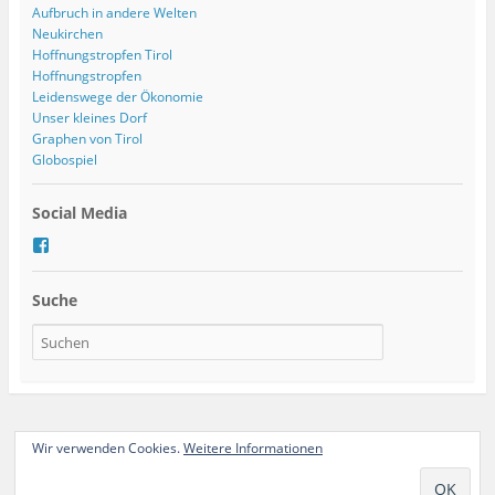
Aufbruch in andere Welten
Neukirchen
Hoffnungstropfen Tirol
Hoffnungstropfen
Leidenswege der Ökonomie
Unser kleines Dorf
Graphen von Tirol
Globospiel
Social Media
P
r
o
Suche
f
i
l
v
o
n
t
e
a
Ganze Seite ansehen
Wir verwenden Cookies.
Weitere Informationen
m
G
Proudly powered by WordPress
l