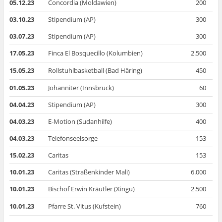
05.12.23
Concordia (Moldawien)
200
03.10.23
Stipendium (AP)
300
03.07.23
Stipendium (AP)
300
17.05.23
Finca El Bosquecillo (Kolumbien)
2.500
15.05.23
Rollstuhlbasketball (Bad Häring)
450
01.05.23
Johanniter (Innsbruck)
60
04.04.23
Stipendium (AP)
300
04.03.23
E-Motion (Sudanhilfe)
400
04.03.23
Telefonseelsorge
153
15.02.23
Caritas
153
10.01.23
Caritas (Straßenkinder Mali)
6.000
10.01.23
Bischof Erwin Kräutler (Xingu)
2.500
10.01.23
Pfarre St. Vitus (Kufstein)
760